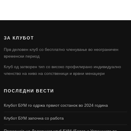
ЗА КЛУБОТ
Прв деловен клуб со бесплатно членување во неограничен
временски период
Клуб од затворен тип со високо профилирано индивидуално
членство на ниво на сопственици и врвни менаџери
ПОСЛЕДНИ ВЕСТИ
Клубот БУМ го одржа првиот состанок во 2024 година
Клубот БУМ започна со работа
Промоција на Деловниот клуб БУМ (Берза и Успешните во