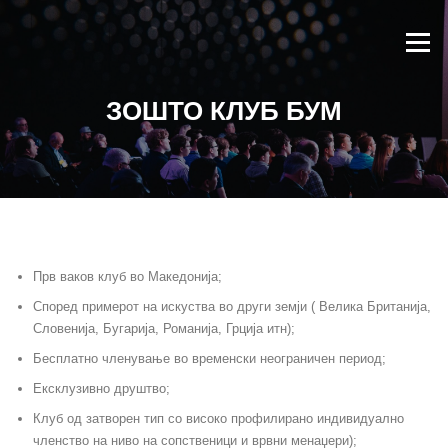
Skip
to
Menu
content
ЗОШТО КЛУБ БУМ
Прв ваков клуб во Македонија;
Според примерот на искуства во други земји ( Велика Британија,
Словенија, Бугарија, Романија, Грција итн);
Бесплатно членување во временски неограничен период;
Ексклузивно друштво;
Клуб од затворен тип со високо профилирано индивидуално
членство на ниво на сопственици и врвни менаџери);