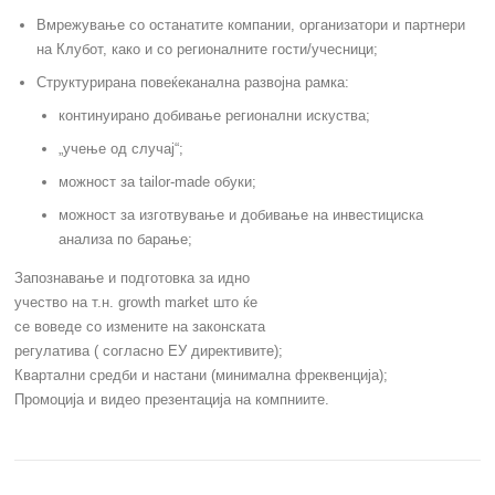
Вмрежување со останатите компании, организатори и партнери
на Клубот, како и со регионалните гости/учесници;
Структурирана повеќеканална развојна рамка:
континуирано добивање регионални искуства;
„учење од случај“;
можност за tailor-made обуки;
можност за изготвување и добивање на инвестициска
анализа по барање;
Запознавање и подготовка за идно
учество на т.н. growth market што ќе
се воведе со измените на законската
регулатива ( согласно ЕУ директивите);
Квартални средби и настани (минимална фреквенција);
Промоција и видео презентација на компниите.