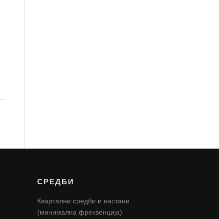
СРЕДБИ
Квартални средби и настани
(минимална фреквенција)