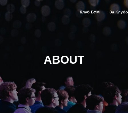
Клуб БУМ
За Клубо
ABOUT