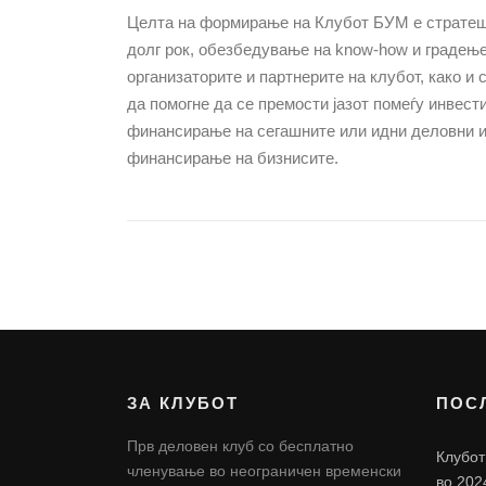
Целта на формирање на Клубот БУМ е стратеш
долг рок, обезбедување на know-how и градење
организаторите и партнерите на клубот, како и 
да помогне да се премости јазот помеѓу
инвест
финансирање на сегашните или идни деловни ид
финансирање на бизнисите.
ЗА КЛУБОТ
ПОС
Прв деловен клуб со бесплатно
Клубот
членување во неограничен временски
во 202