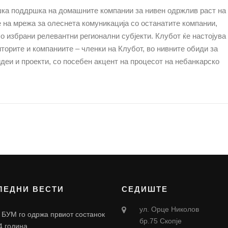
ка поддршка на домашните компании за нивен одржлив раст на
 на мрежа за олеснета комуникација со останатите компании,
со избрани релевантни регионални субјекти. Клубот ќе настојува
иторите
и
компаниите – членки на Клубот, во нивните обиди за
еи и проекти, со посебен акцент на процесот на небанкарско
ЛЕДНИ ВЕСТИ
СЕДИШТЕ
ул. Орце Николов
 БУМ го одржа првиот состанок
бр.75 Скопје
4 година