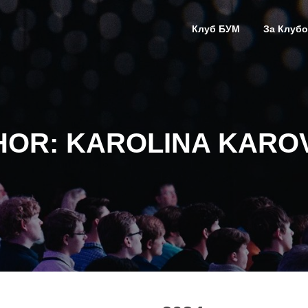
Клуб БУМ
За Клубо
HOR:
KAROLINA KARO