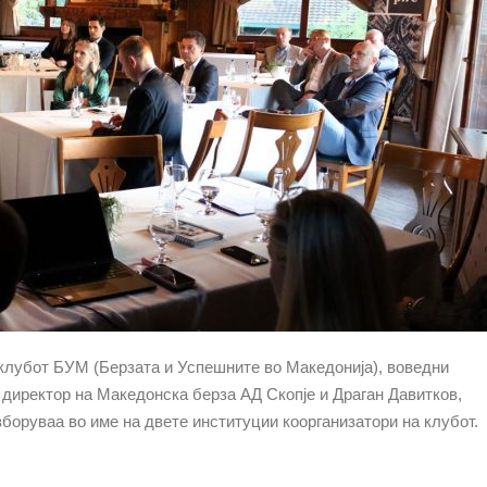
 клубот БУМ (Берзата и Успешните во Македонија), воведни
директор на Македонска берза АД Скопје и Драган Давитков,
боруваа во име на двете институции коорганизатори на клубот.