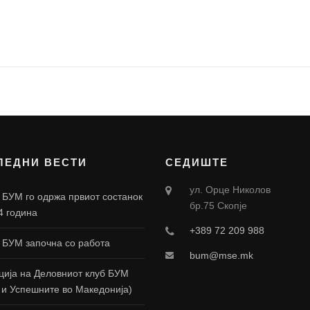
ЛЕДНИ ВЕСТИ
СЕДИШТЕ
ул. Орце Николов
 БУМ го одржа првиот состанок
бр.75 Скопје
4 година
+389 72 209 988
 БУМ започна со работа
bum@mse.mk
ија на Деловниот клуб БУМ
 и Успешните во Македонија)