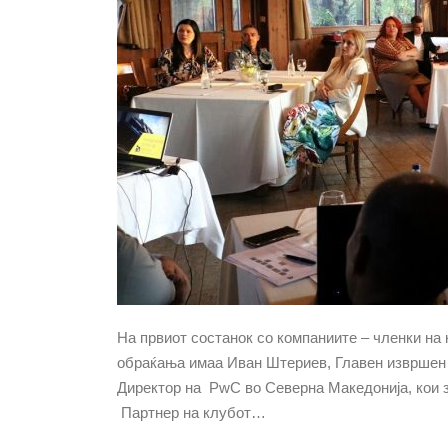
На првиот состанок со компаниите – членки на
обраќања имаа Иван Штериев, Главен извршен 
Директор на PwC во Северна Македонија, кои з
Партнер на клубот…