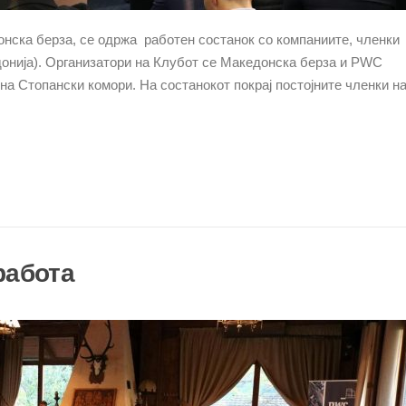
онска берза, се одржа работен состанок со компаниите, членки
онија). Организатори на Клубот се Македонска берза и PWC
 на Стопански комори. На состанокот покрај постојните членки н
работа