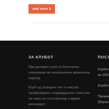
read more
ЗА КЛУБОТ
ПОС
Прв деловен клуб со бесплатно
Клубот
членување во неограничен временски
во 202
период
Клубот
Клуб од затворен тип со високо
профилирано индивидуално членство
Промоц
на ниво на сопственици и врвни
(Берза
менаџери