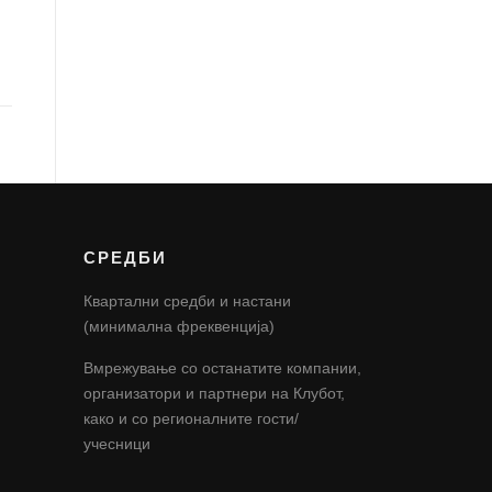
СРЕДБИ
Квартални средби и настани
(минимална фреквенција)
Вмрежување со останатите компании,
организатори и партнери на Клубот,
како и со регионалните гости/
учесници