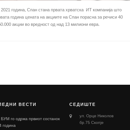
 2021 година, Спан стана првата хрватска ИТ компанија што
рвата година цената на акциите на Спан порасна за речиси 40
450.000 акции во вредност од над 13 милиони евра.
ЛЕДНИ ВЕСТИ
СЕДИШТЕ
ул. Орце Николов
 БУМ го одржа првиот состанок
бр.75 Скопје
4 година