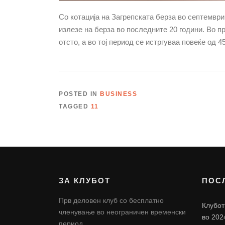
Со котација на Загрепската берза во септември
излезе на берза во последните 20 години. Во п
отсто, а во тој период се истргуваа повеќе од 
POSTED IN
BUSINESS
TAGGED
11
ЗА КЛУБОТ
ПОС
Прв деловен клуб со бесплатно
Клубот
членување во неограничен временски
во 202
период