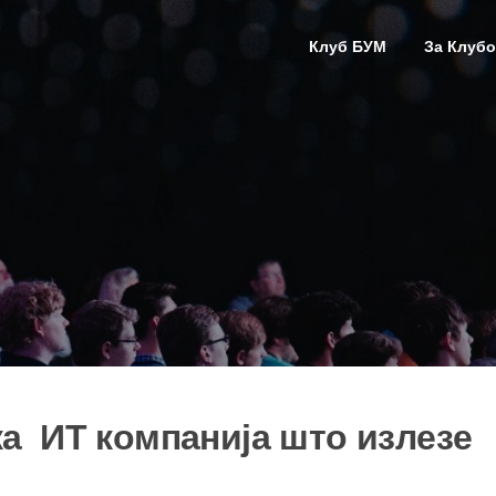
Клуб БУМ
За Клубо
ка ИТ компанија што излезе