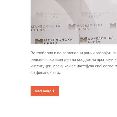
Во глобални и во регионални рамки развојот на
редовно составен дел на соодветни програми и
институции, преку кои се настојува овој сегмен
се финансира и…
read more