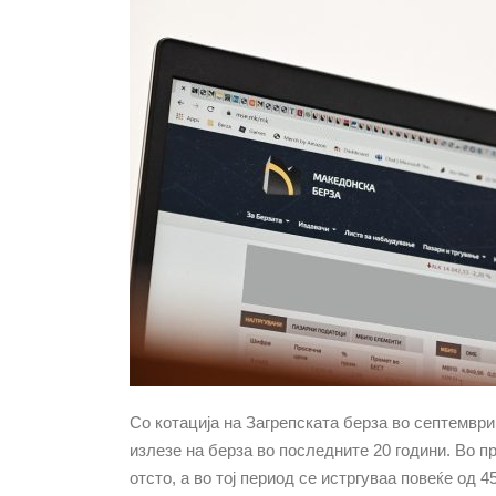
Со котација на Загрепската берза во септември
излезе на берза во последните 20 години. Во п
отсто, а во тој период се истргуваа повеќе од 